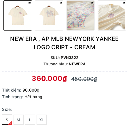
NEW ERA , AP MLB NEWYORK YANKEE
LOGO CRIPT - CREAM
SKU:
PVN3322
Thương hiệu:
NEWERA
360.000₫
450.000₫
Tiết kiệm:
90.000₫
Tình trạng:
Hết hàng
Size:
S
M
L
XL