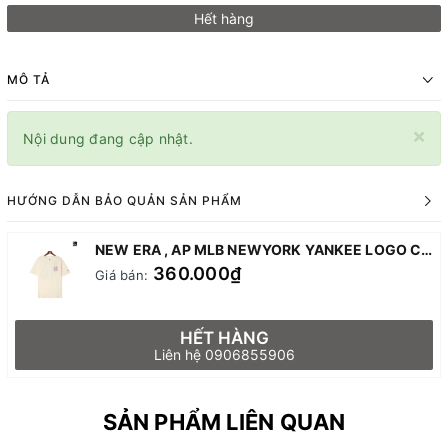
Hết hàng
MÔ TẢ
×
Nội dung đang cập nhật.
HƯỚNG DẪN BẢO QUẢN SẢN PHẨM
NEW ERA , AP MLB NEWYORK YANKEE LOGO CRIPT - CREAM
360.000₫
Giá bán:
HẾT HÀNG
Liên hệ 0906855906
SẢN PHẨM LIÊN QUAN