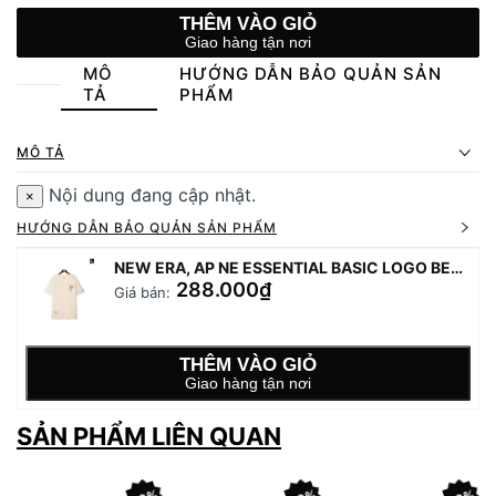
THÊM VÀO GIỎ
Giao hàng tận nơi
MÔ
HƯỚNG DẪN BẢO QUẢN SẢN
TẢ
PHẨM
MÔ TẢ
Nội dung đang cập nhật.
×
HƯỚNG DẪN BẢO QUẢN SẢN PHẨM
NEW ERA, AP NE ESSENTIAL BASIC LOGO BEAR T-SHIRT - CREAM
288.000₫
Giá bán:
THÊM VÀO GIỎ
Giao hàng tận nơi
SẢN PHẨM LIÊN QUAN