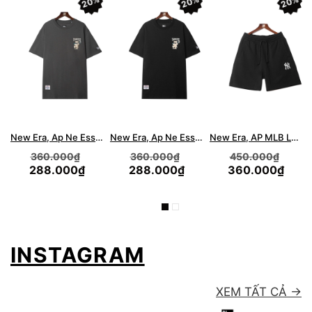
20%
20%
20%
New Era, Ap Ne Essential Basic Logo Bear T-Shirt - Gray
New Era, Ap Ne Essential Basic Logo Bear T-Shirt - Black
New Era, AP MLB LOGO NY SHORT - BLACK
360.000₫
360.000₫
450.000₫
288.000₫
288.000₫
360.000₫
INSTAGRAM
XEM TẤT CẢ →