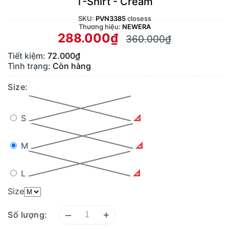
T-Shirt - Cream
SKU:
PVN3385
closess
Thương hiệu:
NEWERA
288.000₫
360.000₫
Tiết kiệm:
72.000₫
Tình trạng:
Còn hàng
Size:
S
M
L
Size
–
+
Số lượng: