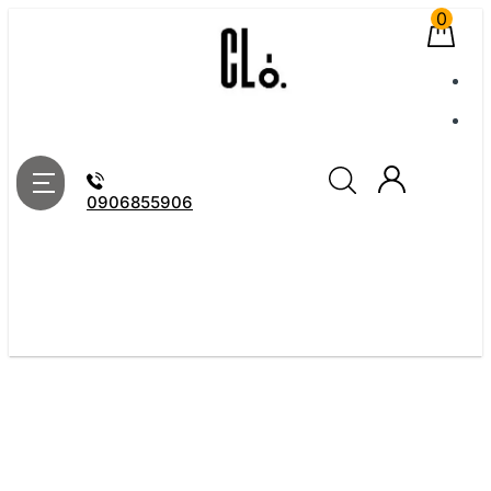
0
0906855906