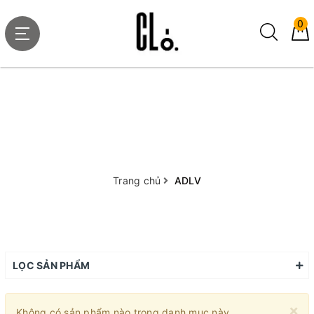
0
Trang chủ
ADLV
LỌC SẢN PHẨM
×
Không có sản phẩm nào trong danh mục này.