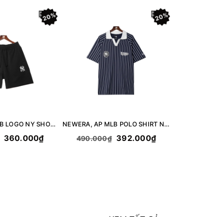
20%
20%
New Era, AP MLB LOGO NY SHORT - BLACK
NEWERA, AP MLB POLO SHIRT NEYYAN LOGO - NAVY
360.000₫
392.000₫
490.000₫
490.00