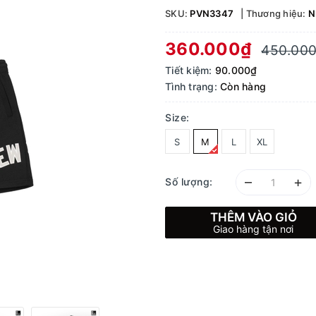
SKU:
PVN3347
Thương hiệu:
N
360.000₫
450.00
Tiết kiệm:
90.000₫
Tình trạng:
Còn hàng
Size:
S
M
L
XL
–
+
Số lượng:
THÊM VÀO GIỎ
Giao hàng tận nơi