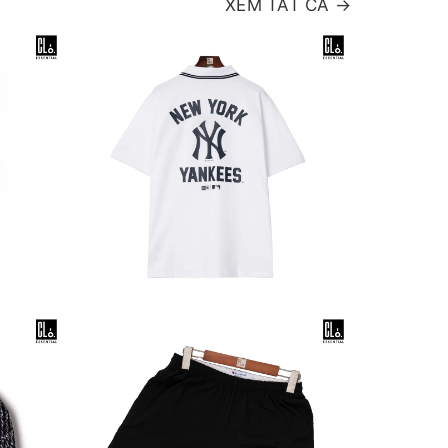
XEM TẤT CẢ →