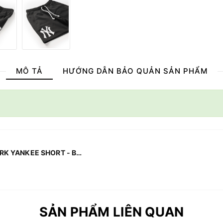
MÔ TẢ
HƯỚNG DẪN BẢO QUẢN SẢN PHẨM
NEW ERA, AP MLB LOGO NEWYORK YANKEE SHORT - BLACK
SẢN PHẨM LIÊN QUAN