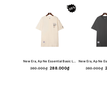
20%
New Era, Ap Ne Essential Basic Logo Bear T-Shirt - Cream
288.000₫
2
360.000₫
360.000₫