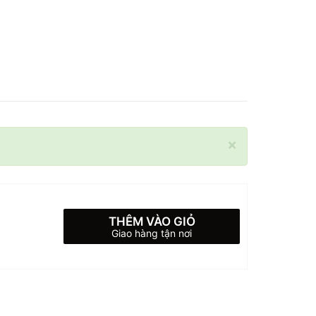
×
THÊM VÀO GIỎ
Giao hàng tận nơi