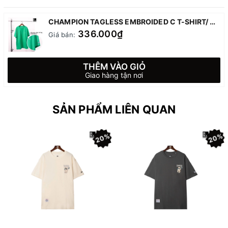
CHAMPION TAGLESS EMBROIDED C T-SHIRT/ GREEN
336.000₫
Giá bán:
THÊM VÀO GIỎ
Giao hàng tận nơi
SẢN PHẨM LIÊN QUAN
20%
20%