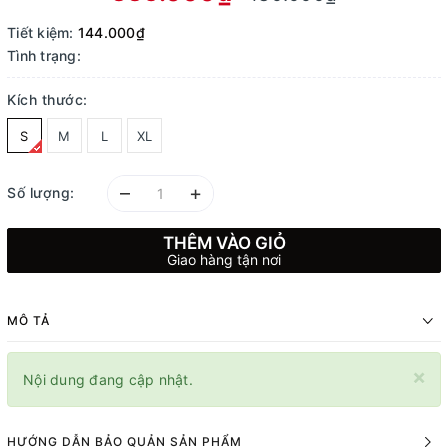
Tiết kiệm:
144.000₫
Tình trạng:
Kích thước:
S
M
L
XL
–
+
Số lượng:
THÊM VÀO GIỎ
Giao hàng tận nơi
MÔ TẢ
×
Nội dung đang cập nhật.
HƯỚNG DẪN BẢO QUẢN SẢN PHẨM