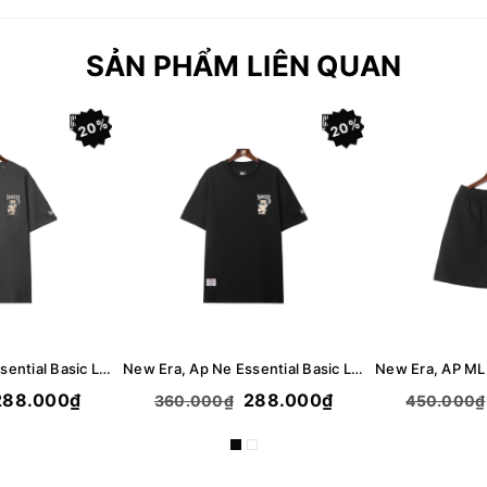
SẢN PHẨM LIÊN QUAN
20%
20%
New Era, Ap Ne Essential Basic Logo Bear T-Shirt - Gray
New Era, Ap Ne Essential Basic Logo Bear T-Shirt - Black
88.000₫
288.000₫
360.000₫
450.000₫