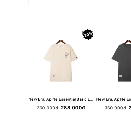
20%
New Era, Ap Ne Essential Basic Logo Bear T-Shirt - Cream
288.000₫
2
360.000₫
360.000₫