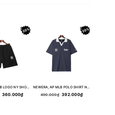
20%
20%
New Era, AP MLB LOGO NY SHORT - BLACK
NEWERA, AP MLB POLO SHIRT NEYYAN LOGO - NAVY
360.000₫
392.000₫
490.000₫
490.00