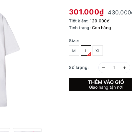
301.000₫
430.000
Tiết kiệm:
129.000₫
Tình trạng:
Còn hàng
Size:
M
L
XL
–
+
Số lượng:
THÊM VÀO GIỎ
Giao hàng tận nơi