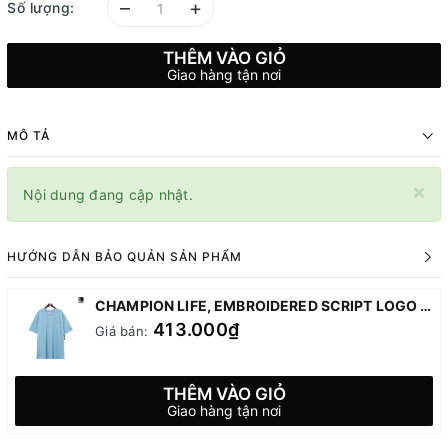
–
+
Số lượng:
THÊM VÀO GIỎ
Giao hàng tận nơi
MÔ TẢ
×
Nội dung đang cập nhật.
HƯỚNG DẪN BẢO QUẢN SẢN PHẨM
CHAMPION LIFE, EMBROIDERED SCRIPT LOGO TIPPED COLLAR POCKET T-SHIRT - AMAZING AQUA
413.000₫
Giá bán:
THÊM VÀO GIỎ
Giao hàng tận nơi